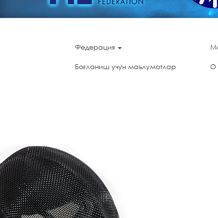
Федерация
М
Боғланиш учун маълумотлар
О