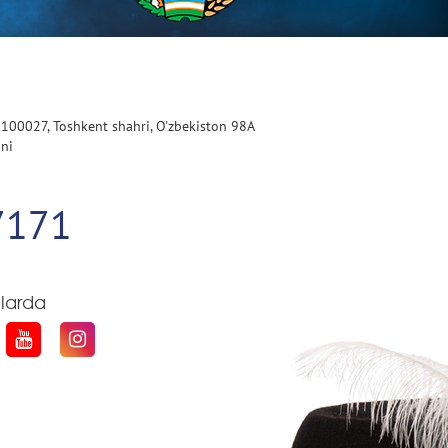
 100027, Toshkent shahri, O'zbekiston 98A
oni
7171
qlarda