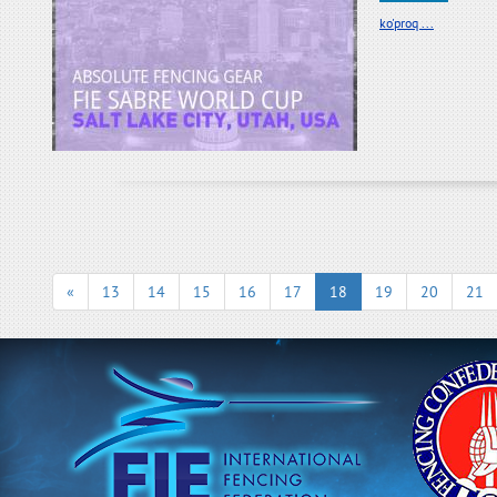
ko'proq ...
«
13
14
15
16
17
18
19
20
21