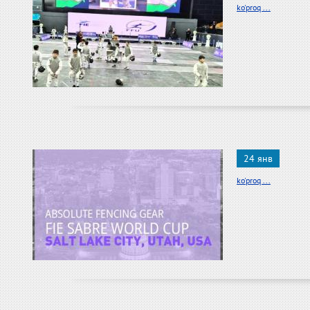
ko'proq ...
24 янв
ko'proq ...