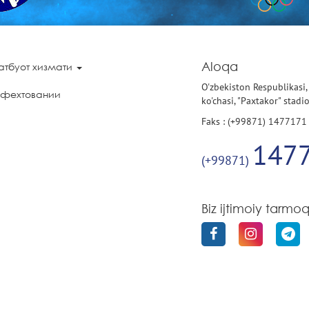
Aloqa
атбуот хизмати
O'zbekiston Respublikasi,
 фехтовании
ko'chasi, "Paxtakor" stadi
Faks : (+99871) 1477171
147
(+99871)
Biz ijtimoiy tarmo