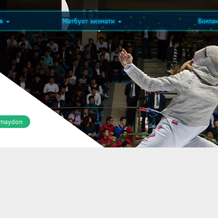
ия
Матбуот хизмати
Боғла
 maydon