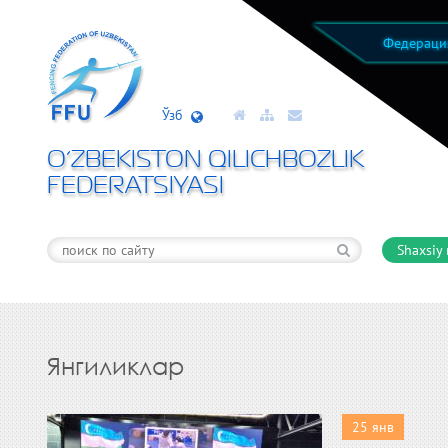
Федерац
Ўзб
O’ZBEKISTON QILICHBOZLIK
FEDERATSIYASI
Shaxsiy
Янгиликлар
25 янв