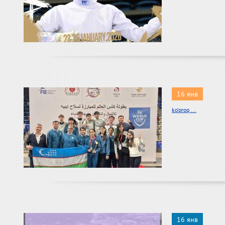
16 янв
ko'proq ...
16 янв