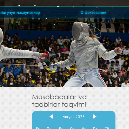
ниш учун маълумотлар
О фехтовании
Musobaqalar va
tadbirlar taqvimi
Август, 2026
Вс
Пн
Вт
Ср
Чт
Пт
Сб