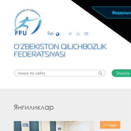
Федерац
Ўзб
O’ZBEKISTON QILICHBOZLIK
FEDERATSIYASI
Shaxsiy
Янгиликлар
27 март