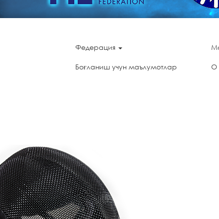
Федерация
М
Боғланиш учун маълумотлар
О