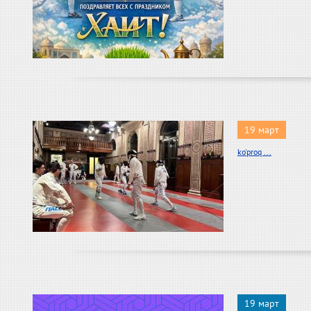
19 март
ko'proq ...
19 март