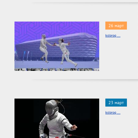
26 март
ko'proq ...
23 март
ko'proq ...