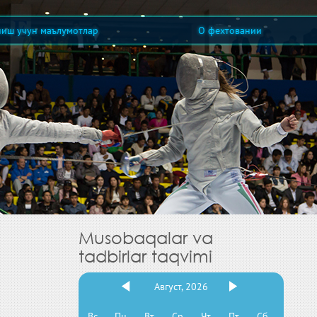
ниш учун маълумотлар
О фехтовании
Musobaqalar va
tadbirlar taqvimi
Август, 2026
Вс
Пн
Вт
Ср
Чт
Пт
Сб