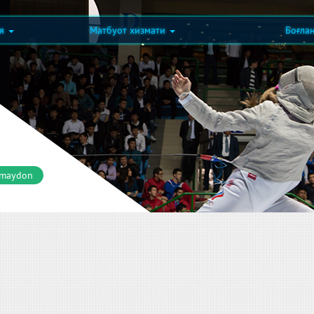
ия
Матбуот хизмати
Боғла
 maydon