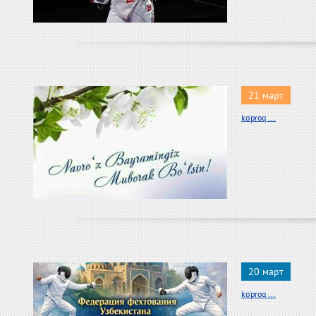
21 март
ko'proq ...
20 март
ko'proq ...