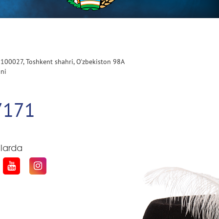
 100027, Toshkent shahri, O'zbekiston 98A
oni
7171
qlarda