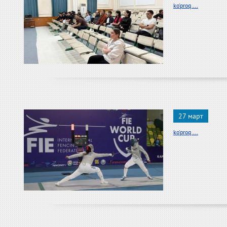
ko'proq ...
27 март
ko'proq ...