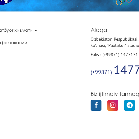
Aloqa
атбуот хизмати
O'zbekiston Respublikasi,
 фехтовании
ko'chasi, "Paxtakor" stadi
Faks : (+99871) 1477171
147
(+99871)
Biz ijtimoiy tarmo