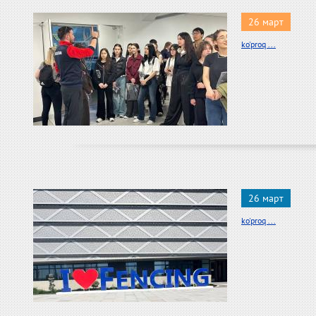
26 март
ko'proq ...
26 март
ko'proq ...