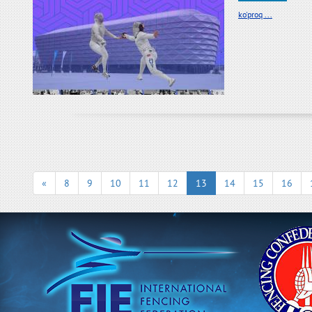
ko'proq ...
«
8
9
10
11
12
13
14
15
16