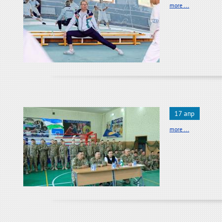
more ...
17 апр
more ...