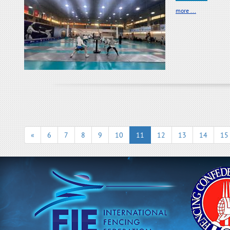
more ...
«
6
7
8
9
10
11
12
13
14
15