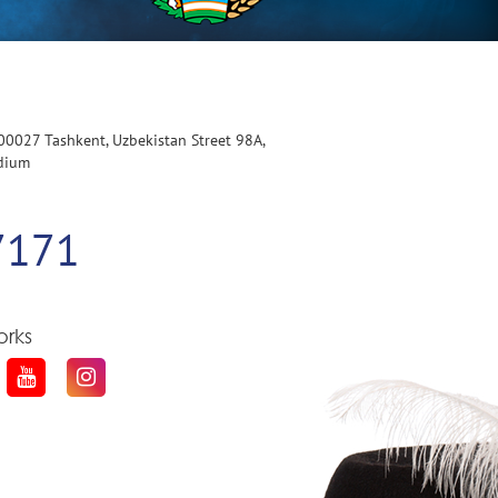
100027 Tashkent, Uzbekistan Street 98A,
adium
7171
orks