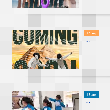
13 апр
more ...
13 апр
more ...