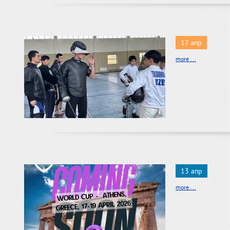
17 апр
more ...
13 апр
more ...