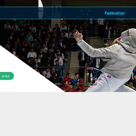
Federation
 area