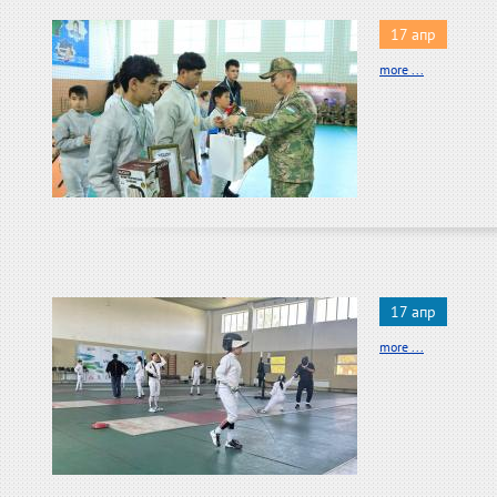
17 апр
more ...
17 апр
more ...